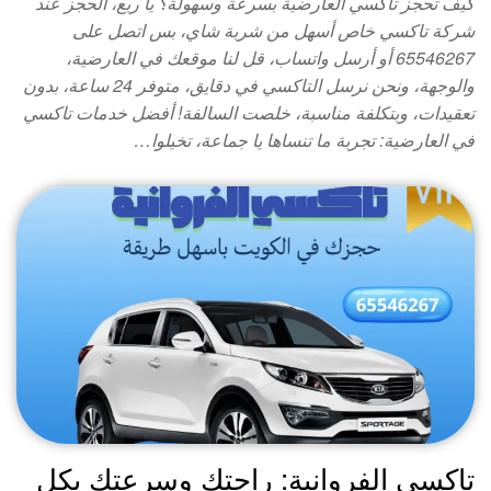
كيف تحجز تاكسي العارضية بسرعة وسهولة؟ يا ربع، الحجز عند
شركة تاكسي خاص أسهل من شربة شاي، بس اتصل على
65546267 أو أرسل واتساب، قل لنا موقعك في العارضية،
والوجهة، ونحن نرسل التاكسي في دقايق، متوفر 24 ساعة، بدون
تعقيدات، وبتكلفة مناسبة، خلصت السالفة! أفضل خدمات تاكسي
في العارضية: تجربة ما تنساها يا جماعة، تخيلوا…
تاكسي الفروانية: راحتك وسرعتك بكل