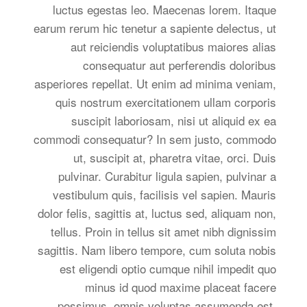
luctus egestas leo. Maecenas lorem. Itaque
earum rerum hic tenetur a sapiente delectus, ut
aut reiciendis voluptatibus maiores alias
consequatur aut perferendis doloribus
asperiores repellat. Ut enim ad minima veniam,
quis nostrum exercitationem ullam corporis
suscipit laboriosam, nisi ut aliquid ex ea
commodi consequatur? In sem justo, commodo
ut, suscipit at, pharetra vitae, orci. Duis
pulvinar. Curabitur ligula sapien, pulvinar a
vestibulum quis, facilisis vel sapien. Mauris
dolor felis, sagittis at, luctus sed, aliquam non,
tellus. Proin in tellus sit amet nibh dignissim
sagittis. Nam libero tempore, cum soluta nobis
est eligendi optio cumque nihil impedit quo
minus id quod maxime placeat facere
possimus, omnis voluptas assumenda est,