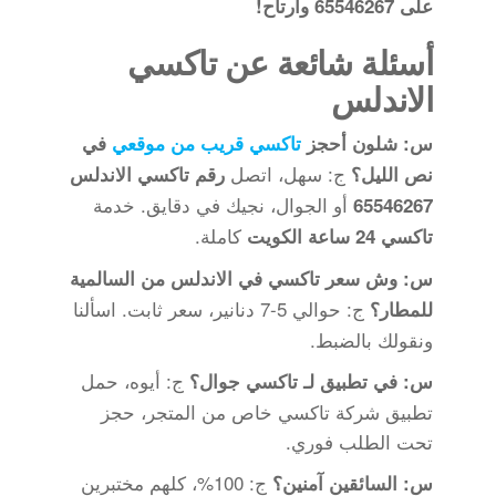
على 65546267 وارتاح!
أسئلة شائعة عن تاكسي
الاندلس
س: شلون أحجز
تاكسي قريب من موقعي
في
ج: سهل، اتصل
نص الليل؟
رقم تاكسي الاندلس
أو الجوال، نجيك في دقايق. خدمة
65546267
كاملة.
تاكسي 24 ساعة الكويت
س: وش سعر تاكسي في الاندلس من السالمية
ج: حوالي 5-7 دنانير، سعر ثابت. اسألنا
للمطار؟
ونقولك بالضبط.
ج: أيوه، حمل
س: في تطبيق لـ تاكسي جوال؟
تطبيق شركة تاكسي خاص من المتجر، حجز
تحت الطلب فوري.
ج: 100%، كلهم مختبرين
س: السائقين آمنين؟