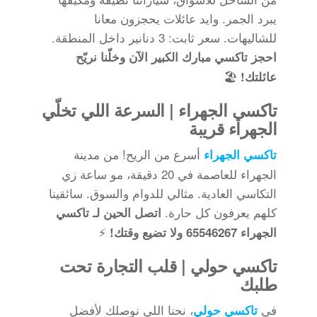
يبرد الجمر. وايد عائلات يحجزون معانا
للشاليهات. سعر ثابت: 3 دنانير داخل المنطقة.
احجز تاكسي مبارك الكبير الآن وخلّنا نريّح
🏖️
عائلتك!
تاكسي الجهراء | السرعة اللي تخلّي
الجهراء قريبة
أسرع من الريح! من مدينة
تاكسي الجهراء
الجهراء للعاصمة في 20 دقيقة، مو ساعة زي
التكاسي العادية. مثالي للدوام والسوق. سائقينا
كلهم يعرفون كل حارة.
اتصل الحين لـ تاكسي
⚡
الجهراء 65546267 ولا تضيع وقتك!
تاكسي حولي | قلب التجارة تحت
طلبك
في
، نحنا اللي نوصلك لأفضل
تاكسي حولي