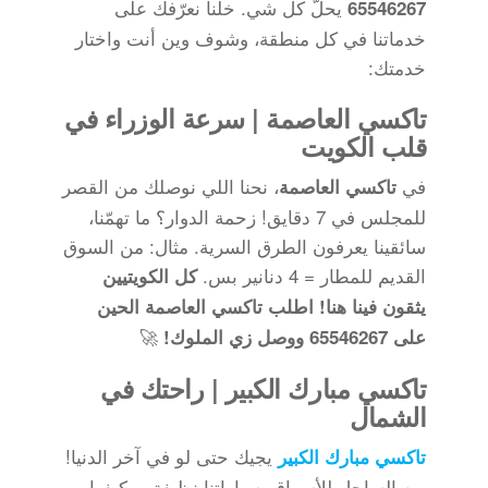
يحلّ كل شي. خلّنا نعرّفك على
65546267
خدماتنا في كل منطقة، وشوف وين أنت واختار
خدمتك:
تاكسي العاصمة | سرعة الوزراء في
قلب الكويت
في
، نحنا اللي نوصلك من القصر
تاكسي العاصمة
للمجلس في 7 دقايق! زحمة الدوار؟ ما تهمّنا،
سائقينا يعرفون الطرق السرية. مثال: من السوق
القديم للمطار = 4 دنانير بس.
كل الكويتيين
يثقون فينا هنا!
اطلب تاكسي العاصمة الحين
🚀
على 65546267 ووصل زي الملوك!
تاكسي مبارك الكبير | راحتك في
الشمال
يجيك حتى لو في آخر الدنيا!
تاكسي مبارك الكبير
من الساحل للأسواق، سياراتنا نظيفة ومكيفها