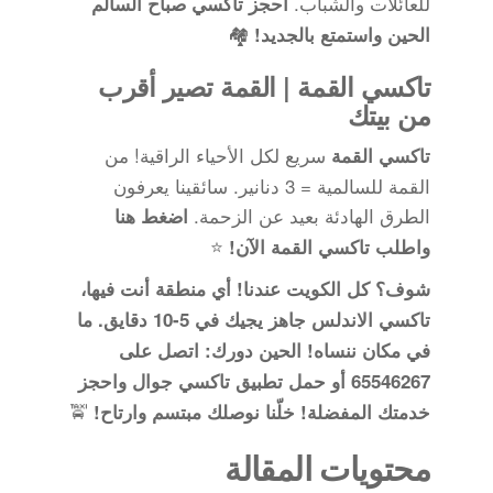
للعائلات والشباب.
احجز تاكسي صباح السالم
🏘️
الحين واستمتع بالجديد!
تاكسي القمة | القمة تصير أقرب
من بيتك
سريع لكل الأحياء الراقية! من
تاكسي القمة
القمة للسالمية = 3 دنانير. سائقينا يعرفون
الطرق الهادئة بعيد عن الزحمة.
اضغط هنا
⭐
واطلب تاكسي القمة الآن!
شوف؟ كل الكويت عندنا! أي منطقة أنت فيها،
تاكسي الاندلس جاهز يجيك في 5-10 دقايق. ما
في مكان ننساه!
الحين دورك: اتصل على
65546267 أو حمل تطبيق تاكسي جوال واحجز
🚖
خدمتك المفضلة! خلّنا نوصلك مبتسم وارتاح!
محتويات المقالة