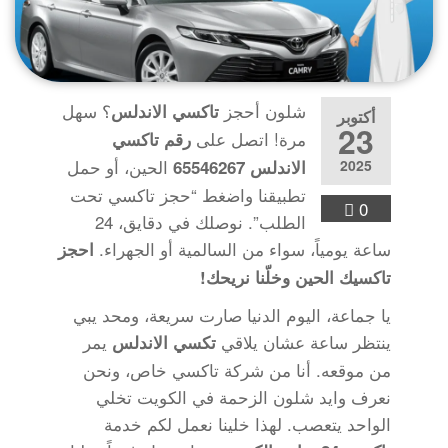
شلون أحجز
؟ سهل
تاكسي الاندلس
أكتوبر
23
مرة! اتصل على
رقم تاكسي
الحين، أو حمل
2025
الاندلس 65546267
تطبيقنا واضغط “حجز تاكسي تحت
0
الطلب”. نوصلك في دقايق، 24
ساعة يومياً، سواء من السالمية أو الجهراء.
احجز
تاكسيك الحين وخلّنا نريحك!
يا جماعة، اليوم الدنيا صارت سريعة، ومحد يبي
ينتظر ساعة عشان يلاقي
يمر
تكسي الاندلس
من موقعه. أنا من شركة تاكسي خاص، ونحن
نعرف وايد شلون الزحمة في الكويت تخلي
الواحد يتعصب. لهذا خلينا نعمل لكم خدمة