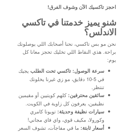
احجز تاكسيك الآن وشوف الفرق!
شنو يميز خدمتنا في تاكسي
الاندلس؟
نحن مو بس تاكسي، نحنا أصحابك اللي يوصلونك
براحة. هذي النقاط اللي تخليك تحجز معانا كل
يوم:
يجيك
سرعة الوصول:
تاكسي تحت الطلب
في 5-10 دقايق، مو زي غيرنا يخلونك
تنتظر.
كلهم كويتيين أو مقيمين
سائقين محترفين:
نظيفين، يعرفون كل زاوية في الكويت.
تويوتا كامري
سيارات نظيفة وحديثة:
وكورولا، مكيف قوي، واي فاي مجاني!
ما في مفاجآت، تشوف السعر
أسعار ثابتة: