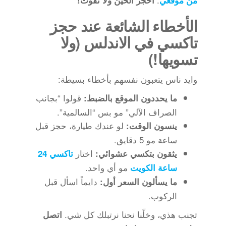
من موقعي
احجز الحين ولا تفوت!
الأخطاء الشائعة عند حجز
تاكسي في الاندلس (ولا
تسويها!)
وايد ناس يتعبون نفسهم بأخطاء بسيطة:
قولوا “بجانب
ما يحددون الموقع بالضبط:
الصراف الآلي” مو بس “السالمية”.
لو عندك طيارة، حجز قبل
ينسون الوقت:
ساعة مو 5 دقايق.
اختار
يثقون بتكسي عشوائي:
تاكسي 24
مو أي واحد.
ساعة الكويت
دايماً اسأل قبل
ما يسألون السعر أول:
الركوب.
تجنب هذي، وخلّنا نحنا نرتبلك كل شي.
اتصل