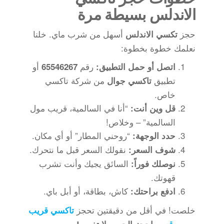
الاندلس بسيطة مرة
حجز
أسهل من شرب ماي. خلنا
تكسي الاندلس
نعلمك خطوة بخطوة:
رقم
أو
اتصل أو حمل التطبيق:
65546267
تطبيق
من شركة تاكسي
تاكسي جوال
خاص.
“أنا في السالمية، قريب مول
قل وين أنت:
السالمية” – وخلاص!
“روحني المطار” أو أي مكان.
حدد الوجهة:
نقولك السعر قبل ما نتحرك.
شوف السعر:
السائق يجيك وأنت تشرب
نوصلك فوراً:
قهوتك.
كاش، بطاقة، أو أبل باي.
ادفع براحتك:
خلصت! في أقل من دقيقتين تحجز
تاكسي قريب
.