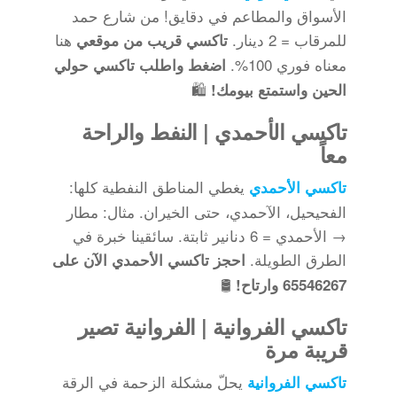
الأسواق والمطاعم في دقايق! من شارع حمد
للمرقاب = 2 دينار.
هنا
تاكسي قريب من موقعي
معناه فوري 100%.
اضغط واطلب تاكسي حولي
🛍️
الحين واستمتع بيومك!
تاكسي الأحمدي | النفط والراحة
معاً
يغطي المناطق النفطية كلها:
تاكسي الأحمدي
الفحيحيل، الآحمدي، حتى الخيران. مثال: مطار
→ الأحمدي = 6 دنانير ثابتة. سائقينا خبرة في
الطرق الطويلة.
احجز تاكسي الأحمدي الآن على
🛢️
65546267 وارتاح!
تاكسي الفروانية | الفروانية تصير
قريبة مرة
يحلّ مشكلة الزحمة في الرقة
تاكسي الفروانية