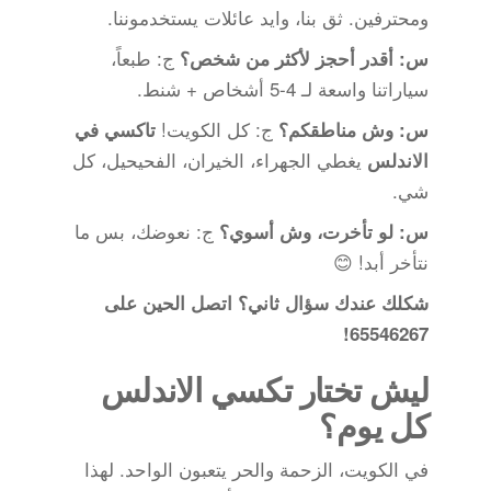
ومحترفين. ثق بنا، وايد عائلات يستخدموننا.
ج: طبعاً،
س: أقدر أحجز لأكثر من شخص؟
سياراتنا واسعة لـ 4-5 أشخاص + شنط.
ج: كل الكويت!
س: وش مناطقكم؟
تاكسي في
يغطي الجهراء، الخيران، الفحيحيل، كل
الاندلس
شي.
ج: نعوضك، بس ما
س: لو تأخرت، وش أسوي؟
نتأخر أبد! 😊
شكلك عندك سؤال ثاني؟ اتصل الحين على
65546267!
ليش تختار تكسي الاندلس
كل يوم؟
في الكويت، الزحمة والحر يتعبون الواحد. لهذا