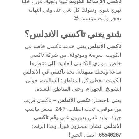
تبيها وتجيك فوراً. خلنا
تاكسي 24 ساعة الكويت
نهرج شوي ونقولك كل شي عنا، وفي النهاية
تحجز وأنت مبتسم. 😎
شنو يعني تاكسي الاندلس؟
يعني خدمة تاكسي خاصة في
تاكسي الاندلس
الكويت، سريعة وموثوقة، من شركة تاكسي
خاص. مو زي التكاسي العادية اللي تنتظرها
ساعة وتجيك متبهدلة. نحنا
تاكسي في الاندلس
الكويت، نغطي كل المناطق: السالمية، حولي،
الشويخ، الجهراء، وحتى المناطق البعيدة.
يعني باختصار:
= تاكسي قريب
تكسي الاندلس
من موقعي، تحت الطلب، 24/7، بسعر يناسب
جيبك. وايد ناس يدورون على
رقم تاكسي
عشان يحجزون فوراً، وهذا الرقم:
الاندلس
. اتصل الحين!
65546267